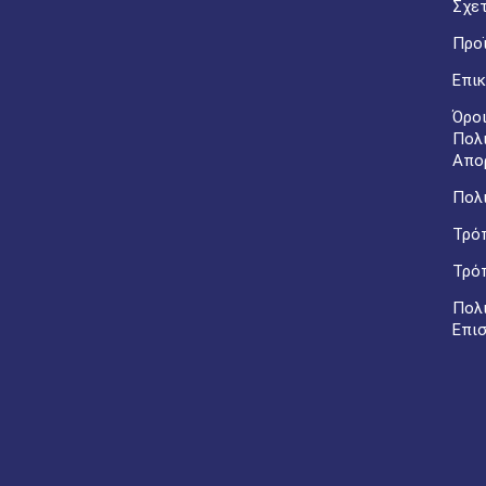
Σχετ
Προ
Επικ
Όροι
Πολ
Απο
Πολι
Τρό
Τρό
Πολ
Επι