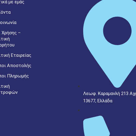
ικά με εμάς
ϊόντα
οινωνία
 Χρήσης –
ιτική
ρρήτου
τική Εταιρείας
ποι Αποστολής
ποι Πληρωμής
ιτική
στροφών
Λεωφ. Καραμανλή 213 Αχ
13677, Ελλάδα