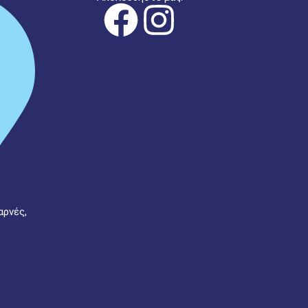
αρνές,