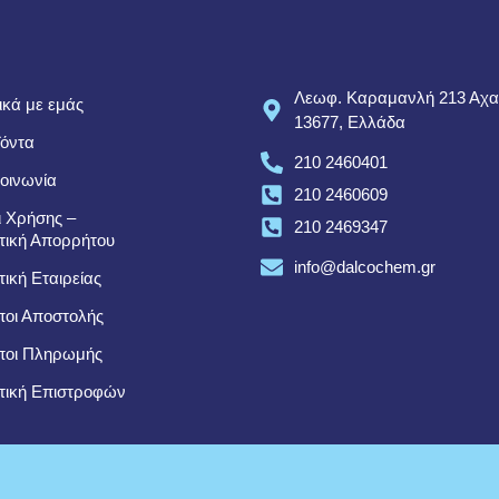
Λεωφ. Καραμανλή 213 Αχα
ικά με εμάς
13677, Ελλάδα
όντα
210 2460401
οινωνία
210 2460609
 Χρήσης –
210 2469347
τική Απορρήτου
info@dalcochem.gr
τική Εταιρείας
οι Αποστολής
ποι Πληρωμής
τική Επιστροφών