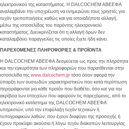
ηλεκτρονικού της καταστήματος. Η
DALCOCHEM
ΑΒΕΕΦΑ
αναλαμβάνει την υποχρέωση να ενημερώνει τους χρηστές για
τυχόν τροποποιήσεις καθώς και για οποιαδήποτε αλλαγή,
μέσω της ιστοσελίδας του παρόντος ηλεκτρονικού
καταστήματος. Διευκρινίζεται ότι η αλλαγή όρων δεν
καταλαμβάνει παραγγελίες τις οποίες έχετε ήδη κάνει.
ΠΑΡΕΧΟΜΕΝΕΣ ΠΛΗΡΟΦΟΡΙΕΣ & ΠΡΟΪΟΝΤΑ
H
DALCOCHEM
ΑΒΕΕΦΑ δεσμεύεται ως προς την πληρότητα
και την εγκυρότητα των πληροφοριών που παρατίθενται στην
ιστοσελίδα της
www
.
dalcochem
.
gr
τόσο όσον αφορά την
ύπαρξη των ουσιωδών χαρακτηριστικών που κατά περίπτωση
περιγράφονται για κάθε προϊόν που διαθέτει, όσο και για την
ακρίβεια των στοιχείων που αφορούν τις παρεχόμενες, από το
ηλεκτρονικό κατάστημα της
DALCOCHEM
ΑΒΕΕΦΑ
υπηρεσιών, υπό την επιφύλαξη τυχόν τεχνικών ή
τυπογραφικών λαθών, που έχουν διαφύγει της προσοχής ή
έχουν προκύψει ακούσια ή λόγω τυχόν διακοπών λειτουργίας