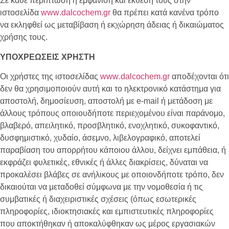
Σε κάθε περίπτωση η εμφάνιση και έκθεση τους στην
ιστοσελίδα
www
.
dalcochem
.
gr
θα πρέπει κατά κανένα τρόπο
να εκληφθεί ως μεταβίβαση ή εκχώρηση άδειας ή δικαιώματος
χρήσης τους.
ΥΠΟΧΡΕΩΣΕΙΣ ΧΡΗΣΤΗ
Οι χρήστες της ιστοσελίδας
www
.
dalcochem
.
gr
αποδέχονται ότι
δεν θα χρησιμοποιούν αυτή και το ηλεκτρονικό κατάστημα για
αποστολή, δημοσίευση, αποστολή με e-mail ή μετάδοση με
άλλους τρόπους οποιουδήποτε περιεχομένου είναι παράνομο,
βλαβερό, απειλητικό, προσβλητικό, ενοχλητικό, συκοφαντικό,
δυσφημιστικό, χυδαίο, άσεμνο, λιβελογραφικό, αποτελεί
παραβίαση του απορρήτου κάποιου άλλου, δείχνει εμπάθεια, ή
εκφράζει φυλετικές, εθνικές ή άλλες διακρίσεις, δύναται να
προκαλέσει βλάβες σε ανήλικους με οποιονδήποτε τρόπο, δεν
δικαιούται να μεταδοθεί σύμφωνα με την νομοθεσία ή τις
συμβατικές ή διαχειριστικές σχέσεις (όπως εσωτερικές
πληροφορίες, ιδιοκτησιακές και εμπιστευτικές πληροφορίες
που αποκτήθηκαν ή αποκαλύφθηκαν ως μέρος εργασιακών