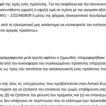
 της τιμής ενός προϊόντος. Για την ασφάλεια και την αποτελ
 ασυνήθιστα χαμηλή ή υψηλή τιμή σε σχέση με την αγοραία αξία
401 – 2102460609 ή μέσω της φόρμας ηλεκτρονικού ταχυδρομε
από το ηλεκτρονικό μας κατάστημα να επισκεφτείτε την ενότητα
ρόπο αγοράς προϊόντων.
παραγράφονται μετά τριετία αφότου ο ζημιωθείς πληροφορήθηκε 
ετία από την κυκλοφορία του συγκεκριμένου προϊόντος επέρχετ
ας ως προς την ταυτότητα του κατασκευαστή ενός προϊόντος π
σας όλες τις υποχρεώσεις που προβλέπονται στον Αστικό Κώδ
είτε (α) να ζητήσετε την επισκευή του χωρίς επιβάρυνση σας ή
ς (β) να ζητήσετε την μείωση του τιμήματος και (γ) να υπαναχω
 δεν υπάρχουν σε περίπτωση που το ελάττωμα έχει προκληθεί α