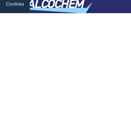
Cookies
Σχετικά με εμάς
Προϊόντα
Επικοινωνία
Όροι Χρήσης – Πολιτική Απορρήτου
Πολιτική Εταιρείας
Τρόποι Αποστολής
Τρόποι Πληρωμής
Πολιτική Επιστροφών
Λεωφ. Καραμανλή 213 Αχαρνές, 13677, Ελλάδα
210 2460401