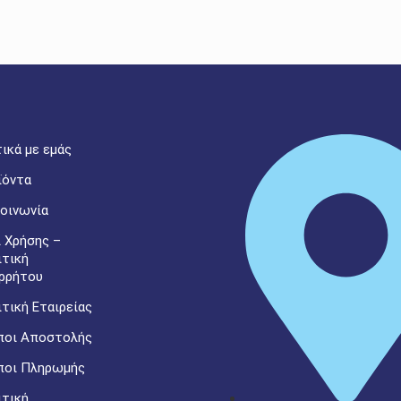
ικά με εμάς
ϊόντα
οινωνία
 Χρήσης –
ιτική
ρρήτου
τική Εταιρείας
ποι Αποστολής
ποι Πληρωμής
ιτική