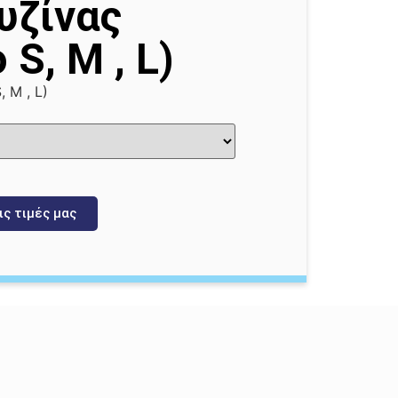
υζίνας
 S, M , L)
, M , L)
ις τιμές μας