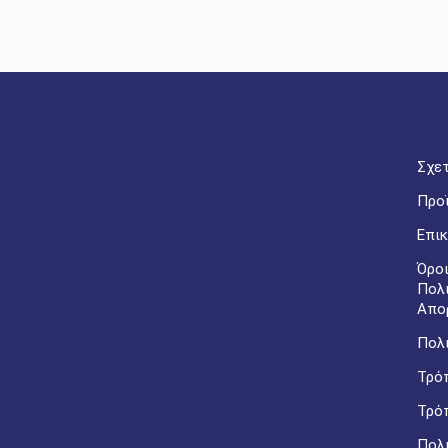
Σχετ
Προ
Επικ
Όροι
Πολ
Απο
Πολι
Τρό
Τρό
Πολ