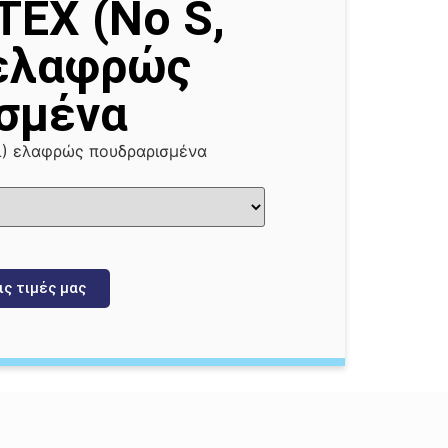
TEX (Νο S,
 ελαφρώς
σμένα
XL) ελαφρώς πουδραρισμένα
ις τιμές μας