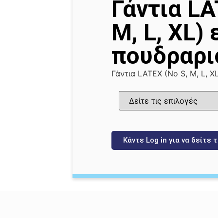
Γάντια LA
M, L, XL)
πουδραρι
Γάντια LATEX (Νο S, M, L, 
Κάντε Log in για να δείτε τ