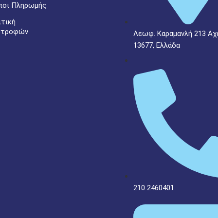
ποι Πληρωμής
ιτική
στροφών
Λεωφ. Καραμανλή 213 Αχ
13677, Ελλάδα
210 2460401