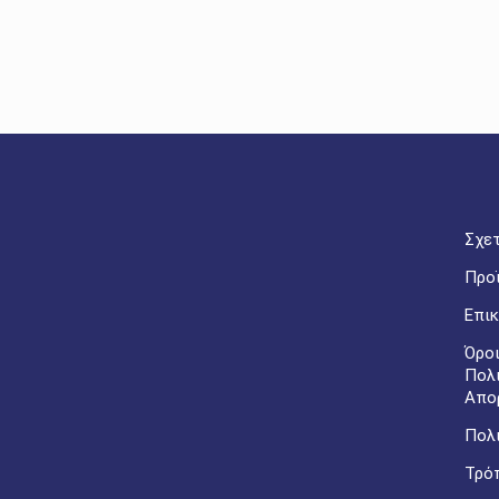
Σχετ
Προ
Επικ
Όροι
Πολ
Απο
Πολι
Τρό