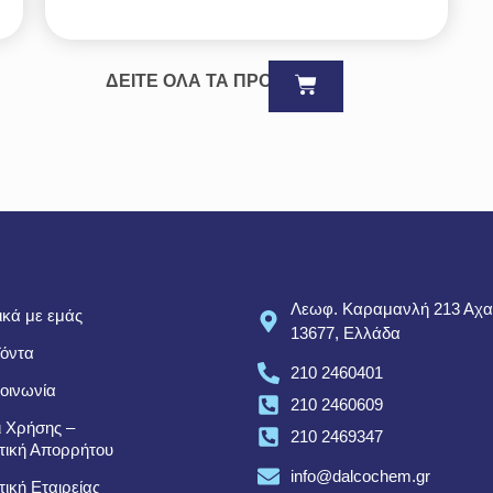
ΔΕΙΤΕ ΟΛΑ ΤΑ ΠΡΟΪΟΝΤΑ
Λεωφ. Καραμανλή 213 Αχα
ικά με εμάς
13677, Ελλάδα
όντα
210 2460401
οινωνία
210 2460609
 Χρήσης –
210 2469347
τική Απορρήτου
info@dalcochem.gr
τική Εταιρείας