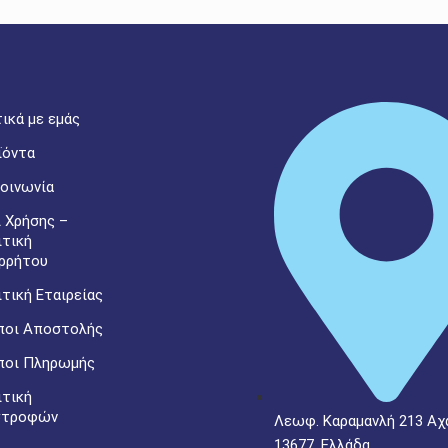
ικά με εμάς
ϊόντα
οινωνία
 Χρήσης –
ιτική
ρρήτου
τική Εταιρείας
ποι Αποστολής
ποι Πληρωμής
ιτική
στροφών
Λεωφ. Καραμανλή 213 Αχ
13677, Ελλάδα