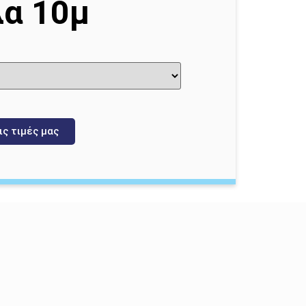
α 10μ
ις τιμές μας