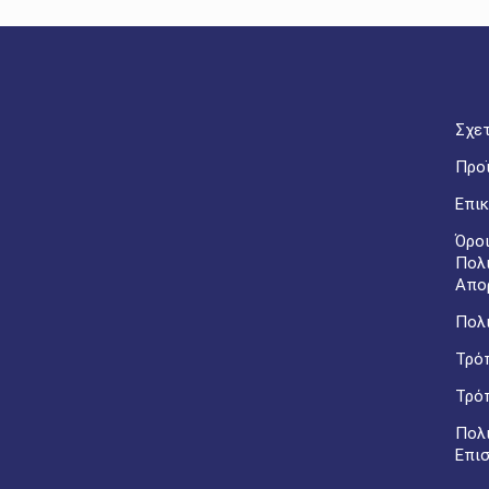
Σχετ
Προ
Επικ
Όροι
Πολ
Απο
Πολι
Τρό
Τρό
Πολ
Επι