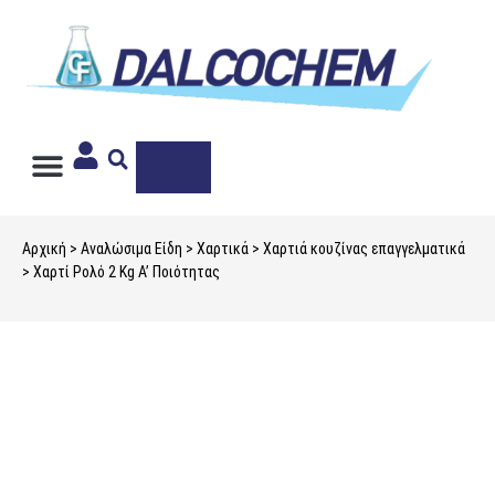
Ιδιωτική Ετικέτα
Αρχική
>
Αναλώσιμα Είδη
>
Χαρτικά
>
Χαρτιά κουζίνας επαγγελματικά
> Χαρτί Ρολό 2 Kg Α’ Ποιότητας