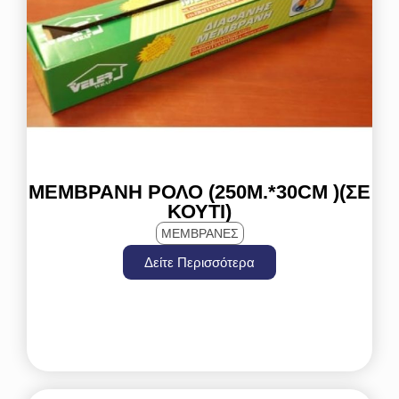
ΜΕΜΒΡΆΝΗ ΡΟΛΌ (250Μ.*30CM )(ΣΕ
ΚΟΥΤΊ)
ΜΕΜΒΡΑΝΕΣ
Δείτε Περισσότερα