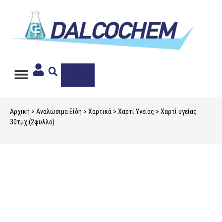
Ιδιωτική Ετικέτα
Αρχική
>
Αναλώσιμα Είδη
>
Χαρτικά
>
Χαρτί Υγείας
> Χαρτί υγείας
30τμχ (2φυλλο)