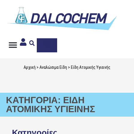
Ιδιωτική Ετικέτα
Αρχική
>
Αναλώσιμα Είδη
> Είδη Ατομικής Υγιεινής
ΚΑΤΗΓΟΡΊΑ: ΕΊΔΗ
ΑΤΟΜΙΚΉΣ ΥΓΙΕΙΝΉΣ
Κατηγορίες