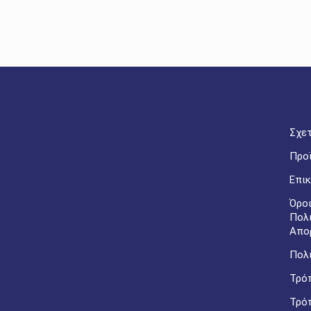
Σχετ
Προ
Επικ
Όροι
Πολ
Απο
Πολι
Τρό
Τρό