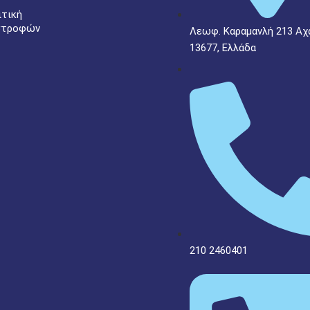
ιτική
στροφών
Λεωφ. Καραμανλή 213 Αχ
13677, Ελλάδα
210 2460401