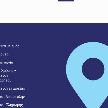
ικά με εμάς
ϊόντα
οινωνία
 Χρήσης –
ιτική
ρρήτου
τική Εταιρείας
ποι Αποστολής
ποι Πληρωμής