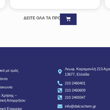
ΔΕΙΤΕ ΟΛΑ ΤΑ ΠΡΟΪΟΝΤΑ
Λεωφ. Καραμανλή 213 Αχα
ικά με εμάς
13677, Ελλάδα
όντα
210 2460401
οινωνία
210 2460609
 Χρήσης –
210 2469347
τική Απορρήτου
info@dalcochem.gr
τική Εταιρείας