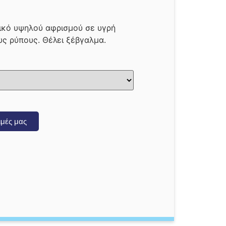
κό υψηλού αφρισμού σε υγρή
υς ρύπους. Θέλει ξέβγαλμα.
τιμές μας