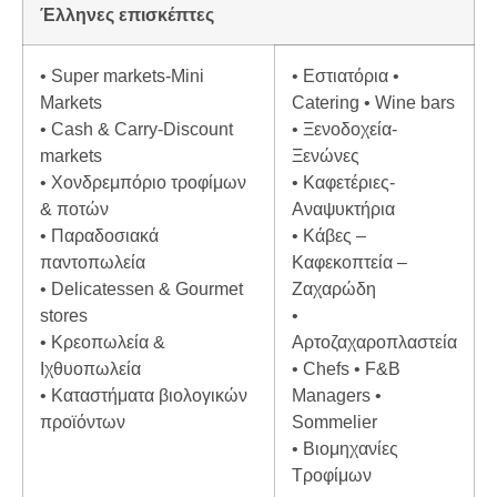
Έλληνες επισκέπτες
• Super markets-Mini
• Εστιατόρια •
Markets
Catering • Wine bars
• Cash & Carry-Discount
• Ξενοδοχεία-
markets
Ξενώνες
• Xονδρεμπόριο τροφίμων
• Καφετέριες-
& ποτών
Αναψυκτήρια
• Παραδοσιακά
• Κάβες –
παντοπωλεία
Καφεκοπτεία –
• Delicatessen & Gourmet
Ζαχαρώδη
stores
•
• Κρεοπωλεία &
Aρτοζαχαροπλαστεία
Ιχθυοπωλεία
• Chefs • F&B
• Καταστήματα βιολογικών
Managers •
προϊόντων
Sommelier
• Βιομηχανίες
Τροφίμων