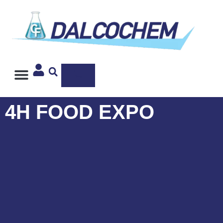
Ιδιωτική Ετικέτα
4Η FOOD EXPO