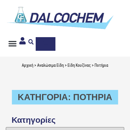
Ιδιωτική Ετικέτα
Αρχική
>
Αναλώσιμα Είδη
>
Είδη Κουζίνας
> Ποτήρια
ΚΑΤΗΓΟΡΊΑ: ΠΟΤΉΡΙΑ
Κατηγορίες