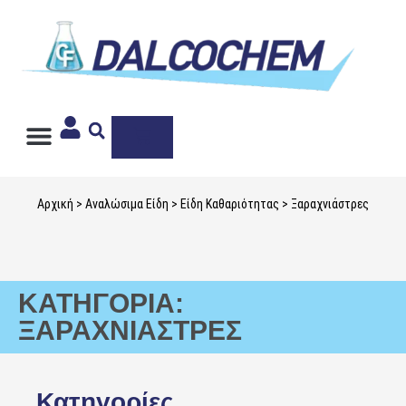
Ιδιωτική Ετικέτα
Αρχική
>
Αναλώσιμα Είδη
>
Είδη Καθαριότητας
> Ξαραχνιάστρες
ΚΑΤΗΓΟΡΊΑ:
ΞΑΡΑΧΝΙΆΣΤΡΕΣ
Κατηγορίες