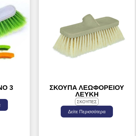
ΝΟ 3
ΣΚΟΎΠΑ ΛΕΩΦΟΡΕΊΟΥ
ΛΕΥΚΉ
ΣΚΟΥΠΕΣ
α
Δείτε Περισσότερα