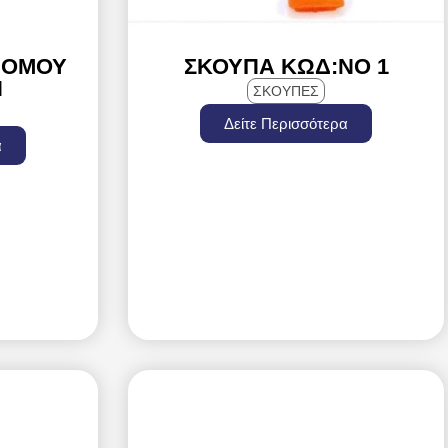
ΡΌΜΟΥ
ΣΚΟΎΠΑ ΚΩΔ:ΝΟ 1
Η
ΣΚΟΥΠΕΣ
Δείτε Περισσότερα
α