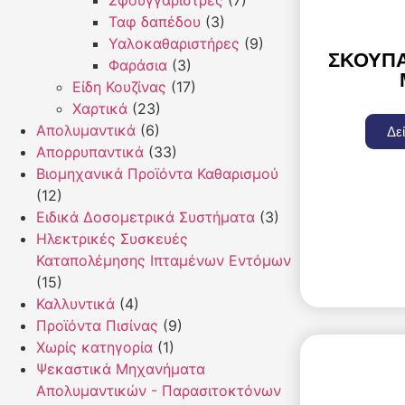
Σφουγγαρίστρες
(7)
Ταφ δαπέδου
(3)
Υαλοκαθαριστήρες
(9)
ΣΚΟΎΠ
Φαράσια
(3)
Είδη Κουζίνας
(17)
Χαρτικά
(23)
Απολυμαντικά
(6)
Δε
Απορρυπαντικά
(33)
Βιομηχανικά Προϊόντα Καθαρισμού
(12)
Ειδικά Δοσομετρικά Συστήματα
(3)
Ηλεκτρικές Συσκευές
Καταπολέμησης Ιπταμένων Εντόμων
(15)
Καλλυντικά
(4)
Προϊόντα Πισίνας
(9)
Χωρίς κατηγορία
(1)
Ψεκαστικά Μηχανήματα
Απολυμαντικών - Παρασιτοκτόνων